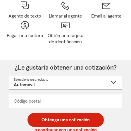
Agente de texto
Llamar al agente
Email al agente
Pagar una factura
Obtén una tarjeta
de identificación
¿Le gustaría obtener una cotización?
Seleccione un producto
Seleccione
un
nombre
de
producto
del
Código postal
Ingresa
Ingresa
_____
menú
un
un
desplegable
código
código
postal
postal
Obtenga una cotización
de
de
5
5
o continuar con una cotización