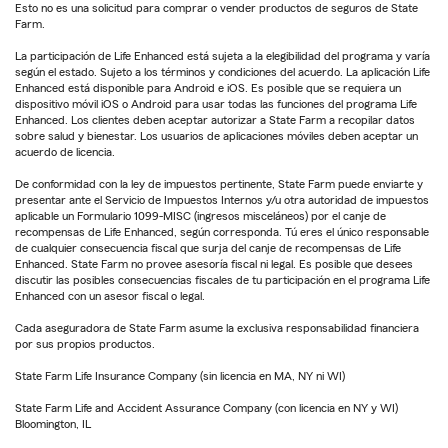
Esto no es una solicitud para comprar o vender productos de seguros de State
Farm.
La participación de Life Enhanced está sujeta a la elegibilidad del programa y varía
según el estado. Sujeto a los términos y condiciones del acuerdo. La aplicación Life
Enhanced está disponible para Android e iOS. Es posible que se requiera un
dispositivo móvil iOS o Android para usar todas las funciones del programa Life
Enhanced. Los clientes deben aceptar autorizar a State Farm a recopilar datos
sobre salud y bienestar. Los usuarios de aplicaciones móviles deben aceptar un
acuerdo de licencia.
De conformidad con la ley de impuestos pertinente, State Farm puede enviarte y
presentar ante el Servicio de Impuestos Internos y/u otra autoridad de impuestos
aplicable un Formulario 1099-MISC (ingresos misceláneos) por el canje de
recompensas de Life Enhanced, según corresponda. Tú eres el único responsable
de cualquier consecuencia fiscal que surja del canje de recompensas de Life
Enhanced. State Farm no provee asesoría fiscal ni legal. Es posible que desees
discutir las posibles consecuencias fiscales de tu participación en el programa Life
Enhanced con un asesor fiscal o legal.
Cada aseguradora de State Farm asume la exclusiva responsabilidad financiera
por sus propios productos.
State Farm Life Insurance Company (sin licencia en MA, NY ni WI)
State Farm Life and Accident Assurance Company (con licencia en NY y WI)
Bloomington, IL