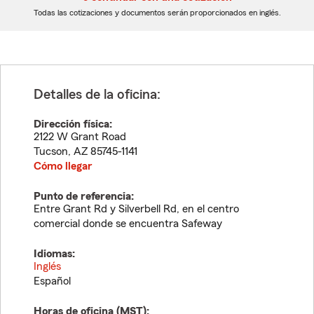
dígitos
dígitos
Todas las cotizaciones y documentos serán proporcionados en inglés.
Detalles de la oficina:
Dirección física:
2122 W Grant Road
Tucson
,
AZ
85745-1141
Cómo llegar
Punto de referencia:
Entre Grant Rd y Silverbell Rd, en el centro
comercial donde se encuentra Safeway
Idiomas:
Inglés
Español
Horas de oficina (
MST
):