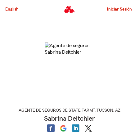
Pasar
al
English
Iniciar Sesión
contenido
principal
Comienzo
del
contenido
principal
®
AGENTE DE SEGUROS DE STATE FARM
,
TUCSON
, AZ
Sabrina Deitchler