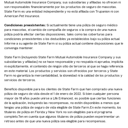
Mutual Automobile Insurance Company, sus subsidiarias y afiliadas no ofrecen ni
son responsables financieramente por los productos de seguro de mascotas.
State Farm es una entidad independiente y no está afiliada con Trupanion ni con
American Pet Insurance.
Condiciones preexistentes:
Si actualmente tiene una póliza de seguro médico
para mascotas, el cambio de compañía de seguros o la compra de una nueva
póliza podría afectar ciertas disposiciones, tales como las coberturas para
condiciones preexistentes o los deducibles ya establecidos bajo su póliza actual.
Informe a su agente de State Farm si su póliza actual contiene disposiciones que le
convenga mantener.
State Farm (incluyendo State Farm Mutual Automobile Insurance Company y sus
subsidiarias y afiliadas) no se hace responsable y no respalda ni aprueba, implícita
ni explícitamente, el contenido de ningún sitio de terceros al que se haga referencia
en este material. Los productos y servicios son ofrecidos por terceros y State
Farm no garantiza la mercantabilidad, la idoneidad ni la calidad de los productos y
servicios de terceros.
Beneficio disponible para los clientes de State Farm que han comprado una nueva
póliza de seguro de vida desde el 1 de enero de 2022. Si bien cualquier persona
mayor de 18 años puede unirse a Life Enhanced, es posible que ciertas funciones
de la aplicación, incluyendo las recompensas, no estén disponibles a menos que
tengas una póliza de seguro de vida elegible de State Farm.En este momento, los
titulares de póliza en Florida y New York no son elegibles para el programa
completo.Ten en cuenta que algunos titulares de póliza pueden experimentar un
retraso antes de que una nueva póliza sea elegible para recompensas.